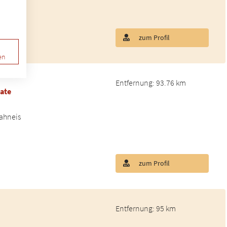
zum Profil
en
Entfernung: 93.76 km
tate
rahneis
zum Profil
Entfernung: 95 km