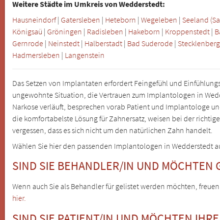
Weitere Städte im Umkreis von Wedderstedt:
Hausneindorf
|
Gatersleben
|
Heteborn
|
Wegeleben
|
Seeland (Sa
Königsaü
|
Gröningen
|
Radisleben
|
Hakeborn
|
Kroppenstedt
|
B
Gernrode
|
Neinstedt
|
Halberstadt
|
Bad Suderode
|
Stecklenber
Hadmersleben
|
Langenstein
Das Setzen von Implantaten erfordert Feingefühl und Einfühlungs
ungewohnte Situation, die Vertrauen zum Implantologen in Wedde
Narkose verläuft, besprechen vorab Patient und Implantologe und
die komfortabelste Lösung für Zahnersatz, weisen bei der richtige
vergessen, dass es sich nicht um den natürlichen Zahn handelt.
Wählen Sie hier den passenden Implantologen in Wedderstedt aus, 
SIND SIE BEHANDLER/IN UND MÖCHTEN 
Wenn auch Sie als Behandler für gelistet werden möchten, freuen
hier.
SIND SIE PATIENT/IN UND MÖCHTEN IHR