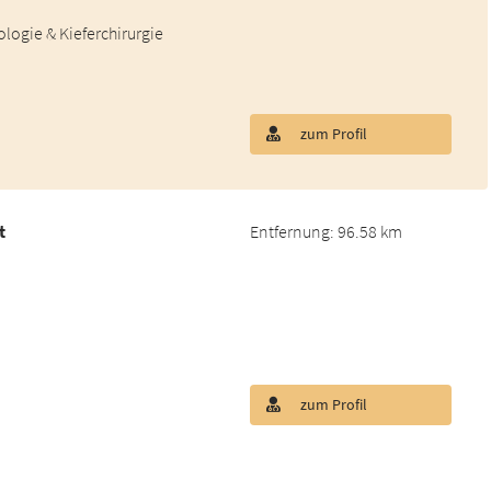
ologie & Kieferchirurgie
zum Profil
t
Entfernung: 96.58 km
zum Profil