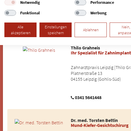
Gliesmaroder Straße 15
Notwendig
Performance
38106 Braunschweig
Funktional
Werbung
0531-34 46 34
Alle
Einstellungen
Nein,
Ablehnen
akzeptieren
speichern
anpass
Thilo Grahneis
Ihr Spezialist für Zahnimplan
Zahnarztpraxis Leipzig |Thilo G
Platnerstraße 13
04155 Leipzig (Gohlis-Süd)
0341 5641448
Dr. med. Torsten Bettin
Mund-Kiefer-Gesichtschirurg