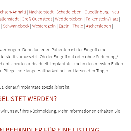
chsen-Anhalt)
|
Nachterstedt
|
Schadeleben
|
Quedlinburg
|
Neu
allenstedt
|
Groß Quenstedt
|
Weddersleben
|
Falkenstein/Harz
|
g
|
Schwanebeck
|
Westeregeln
|
Egeln
|
Thale
|
Aschersleben
|
vermögen. Denn für jeden Patienten ist der Eingriff eine
rstedt voraussetzt. Ob der Eingriff mit oder ohne Sedierung /
 entscheiden individuell. Implantate sind in den meisten Fällen
n Pflege eine lange Haltbarkeit auf und lassen den Träger
der auf Implantate spezialisiert ist.
GELISTET WERDEN?
 wir uns auf Ihre Rückmeldung. Mehr Informationen erhalten Sie
EN BEHANDLER FÜR EINE LISTUNG