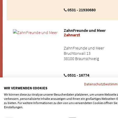
0531 - 21930680
ZahnFreunde und Meer
Zahnarzt
ZahnFreunde und Meer
Bruchtorwall 13
38100 Braunschweig
0531 - 16774
Datenschutzbestim
WIR VERWENDEN COOKIES
Wir können diese zur Analyse unserer Besucherdaten platzieren, um unsere Webseite 
Bernd Diedrich
verbessern, personalisierte Inhalte anzuzeigen und Ihnen ein großartiges Webseiten-E
Zahnersatz und Zahnimplant
zu bieten. Für weitere Informationen zu den von uns verwendeten Cookies öffnen Sie
Einstellungen.
Zahnarztpraxis Bernd Diedrich