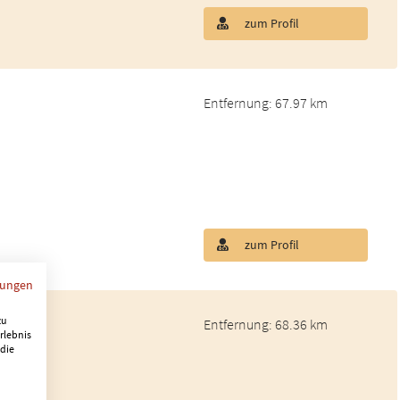
zum Profil
Entfernung: 67.97 km
zum Profil
mungen
zu
Entfernung: 68.36 km
rlebnis
ate
 die