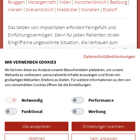
Brüggen
|
Herzogenrath
|
Inden
|
Korschenbroich
|
Bedburg
|
Viersen
|
Grevenbroich
|
Niederzier
|
Würselen
|
Elsdorf
Das Setzen von Implantaten erfordert Feingefühl und
Einfühlungsvermögen. Denn für jeden Patienten ist der
Eingriff eine ungewohnte Situation, die Vertrauen zum
Implantologen in Hückelhoven voraussetzt. Ob der Eingriff
Datenschutzbestimmungen
mit oder ohne Sedierung / Narkose verläuft, besprechen
WIR VERWENDEN COOKIES
vorab Patient und Implantologe und entscheiden
Wir können diese zur Analyse unserer Besucherdaten platzieren, um unsere
individuell. Implantate sind in den meisten Fällen die
Webseite zu verbessern, personalisierte Inhalte anzuzeigen und Ihnen ein
komfortabelste Lösung für Zahnersatz, weisen bei der
großartiges Webseiten-Erlebnis zu bieten. Für weitere Informationen zu den von
uns verwendeten Cookies öffnen Sie die Einstellungen.
richtigen Pflege eine lange Haltbarkeit auf und lassen den
Träger vergessen, dass es sich nicht um den natürlichen Zahn
Notwendig
Performance
handelt.
Funktional
Werbung
Wählen Sie hier den passenden Implantologen in
Hückelhoven aus, der auf Implantate spezialisiert ist.
Alle akzeptieren
Einstellungen speichern
Ablehnen
Nein, anpassen