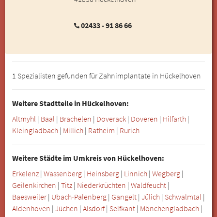
02433 - 91 86 66
1 Spezialisten gefunden für Zahnimplantate in Hückelhoven
Weitere Stadtteile in Hückelhoven:
Altmyhl
|
Baal
|
Brachelen
|
Doverack
|
Doveren
|
Hilfarth
|
Kleingladbach
|
Millich
|
Ratheim
|
Rurich
Weitere Städte im Umkreis von Hückelhoven:
Erkelenz
|
Wassenberg
|
Heinsberg
|
Linnich
|
Wegberg
|
Geilenkirchen
|
Titz
|
Niederkrüchten
|
Waldfeucht
|
Baesweiler
|
Übach-Palenberg
|
Gangelt
|
Jülich
|
Schwalmtal
|
Aldenhoven
|
Jüchen
|
Alsdorf
|
Selfkant
|
Mönchengladbach
|