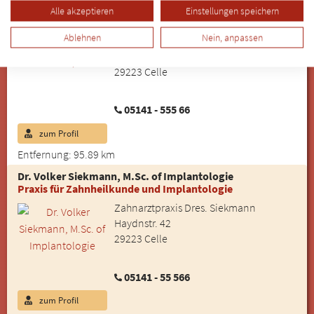
Dr. Björn Siekmann, M.Sc
Alle akzeptieren
Einstellungen speichern
Praxis für Zahnheilkunde und Implantologie
Ablehnen
Nein, anpassen
Zahnarztpraxis Dres. Siekmann
Haydnstraße 40
29223 Celle
05141 - 555 66
zum Profil
Entfernung: 95.89 km
Dr. Volker Siekmann, M.Sc. of Implantologie
Praxis für Zahnheilkunde und Implantologie
Zahnarztpraxis Dres. Siekmann
Haydnstr. 42
29223 Celle
05141 - 55 566
zum Profil