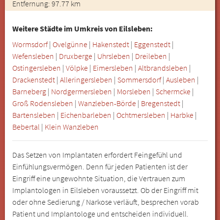
Entfernung: 97.77 km
Weitere Städte im Umkreis von Eilsleben:
Wormsdorf
|
Ovelgünne
|
Hakenstedt
|
Eggenstedt
|
Wefensleben
|
Druxberge
|
Uhrsleben
|
Dreileben
|
Ostingersleben
|
Völpke
|
Eimersleben
|
Altbrandsleben
|
Drackenstedt
|
Alleringersleben
|
Sommersdorf
|
Ausleben
|
Barneberg
|
Nordgermersleben
|
Morsleben
|
Schermcke
|
Groß Rodensleben
|
Wanzleben-Börde
|
Bregenstedt
|
Bartensleben
|
Eichenbarleben
|
Ochtmersleben
|
Harbke
|
Bebertal
|
Klein Wanzleben
Das Setzen von Implantaten erfordert Feingefühl und
Einfühlungsvermögen. Denn für jeden Patienten ist der
Eingriff eine ungewohnte Situation, die Vertrauen zum
Implantologen in Eilsleben voraussetzt. Ob der Eingriff mit
oder ohne Sedierung / Narkose verläuft, besprechen vorab
Patient und Implantologe und entscheiden individuell.