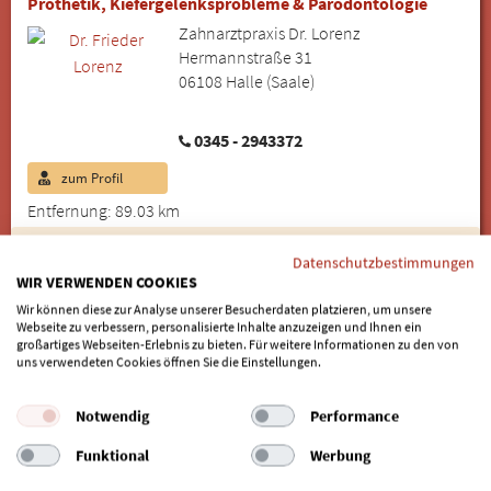
Prothetik, Kiefergelenksprobleme & Parodontologie
Zahnarztpraxis Dr. Lorenz
Hermannstraße 31
06108 Halle (Saale)
0345 - 2943372
zum Profil
Entfernung: 89.03 km
Susanne Josch
Datenschutzbestimmungen
Implantologie und Zahnärztliche Chirurgie
WIR VERWENDEN COOKIES
Zahnarztpraxis Susanne Josch
Wir können diese zur Analyse unserer Besucherdaten platzieren, um unsere
Ramlinger Straße 43
Webseite zu verbessern, personalisierte Inhalte anzuzeigen und Ihnen ein
31303 Burgdorf
großartiges Webseiten-Erlebnis zu bieten. Für weitere Informationen zu den von
uns verwendeten Cookies öffnen Sie die Einstellungen.
05085 - 254
Notwendig
Performance
zum Profil
Funktional
Werbung
Entfernung: 91.69 km