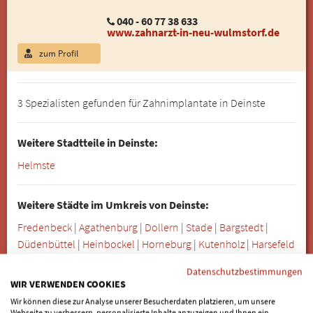
040 - 60 77 38 633
www.zahnarzt-in-neu-wulmstorf.de
zum Profil
3 Spezialisten gefunden für Zahnimplantate in Deinste
Weitere Stadtteile in Deinste:
Helmste
Weitere Städte im Umkreis von Deinste:
Fredenbeck
|
Agathenburg
|
Dollern
|
Stade
|
Bargstedt
|
Düdenbüttel
|
Heinbockel
|
Horneburg
|
Kutenholz
|
Harsefeld
|
Bliedersdorf
|
Hammah
|
Guderhandviertel
|
Steinkirchen
|
Datenschutzbestimmungen
Nottensdorf
|
Grünendeich
|
Mittelnkirchen
|
Himmelpforten
|
WIR VERWENDEN COOKIES
Farven
|
Ahlerstedt
|
Oldendorf
|
Hetlingen
|
Burweg
|
Wir können diese zur Analyse unserer Besucherdaten platzieren, um unsere
Apensen
|
Haseldorf
|
Jork
|
Engelschoff
|
Beckdorf
|
Webseite zu verbessern, personalisierte Inhalte anzuzeigen und Ihnen ein