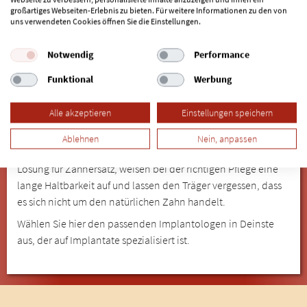
großartiges Webseiten-Erlebnis zu bieten. Für weitere Informationen zu den von
Buxtehude
uns verwendeten Cookies öffnen Sie die Einstellungen.
Das Setzen von Implantaten erfordert Feingefühl und
Notwendig
Performance
Einfühlungsvermögen. Denn für jeden Patienten ist der
Funktional
Werbung
Eingriff eine ungewohnte Situation, die Vertrauen zum
Implantologen in Deinste voraussetzt. Ob der Eingriff mit
Alle akzeptieren
Einstellungen speichern
oder ohne Sedierung / Narkose verläuft, besprechen vorab
Patient und Implantologe und entscheiden individuell.
Ablehnen
Nein, anpassen
Implantate sind in den meisten Fällen die komfortabelste
Lösung für Zahnersatz, weisen bei der richtigen Pflege eine
lange Haltbarkeit auf und lassen den Träger vergessen, dass
es sich nicht um den natürlichen Zahn handelt.
Wählen Sie hier den passenden Implantologen in Deinste
aus, der auf Implantate spezialisiert ist.