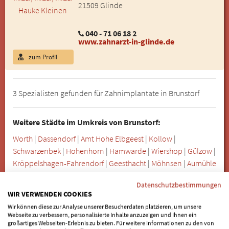
21509 Glinde
040 - 71 06 18 2
www.zahnarzt-in-glinde.de
zum Profil
3 Spezialisten gefunden für Zahnimplantate in Brunstorf
Weitere Städte im Umkreis von Brunstorf:
Worth
|
Dassendorf
|
Amt Hohe Elbgeest
|
Kollow
|
Schwarzenbek
|
Hohenhorn
|
Hamwarde
|
Wiershop
|
Gülzow
|
Kröppelshagen-Fahrendorf
|
Geesthacht
|
Möhnsen
|
Aumühle
|
Escheburg
|
Kasseburg
|
Krukow
|
Wangelau
|
Schulendorf
|
Datenschutzbestimmungen
Marschacht
|
Groß Pampau
|
Börnsen
|
Basthorst
|
Wohltorf
|
WIR VERWENDEN COOKIES
Klein Pampau
|
Grande
|
Witzhave
|
Lütau
|
Kuddewörde
|
Wir können diese zur Analyse unserer Besucherdaten platzieren, um unsere
Dahmker
Webseite zu verbessern, personalisierte Inhalte anzuzeigen und Ihnen ein
großartiges Webseiten-Erlebnis zu bieten. Für weitere Informationen zu den von