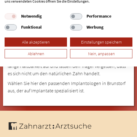
uns verwendeten Cookies öffnen Sie die Einstellungen.
Das Setzen von Implantaten erfordert Feingefühl und
Einfühlungsvermögen. Denn für jeden Patienten ist der
Notwendig
Performance
Eingriff eine ungewohnte Situation, die Vertrauen zum
Funktional
Werbung
Implantologen in Brunstorf voraussetzt. Ob der Eingriff mit
oder ohne Sedierung / Narkose verläuft, besprechen vorab
Alle akzeptieren
Einstellungen speichern
Patient und Implantologe und entscheiden individuell.
Implantate sind in den meisten Fällen die komfortabelste
Ablehnen
Nein, anpassen
Lösung für Zahnersatz, weisen bei der richtigen Pflege eine
lange Haltbarkeit auf und lassen den Träger vergessen, dass
es sich nicht um den natürlichen Zahn handelt.
Wählen Sie hier den passenden Implantologen in Brunstorf
aus, der auf Implantate spezialisiert ist.