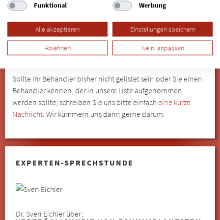
Rückmeldung.
Funktional
Werbung
Mehr Informationen erhalten Sie
hier.
Alle akzeptieren
Einstellungen speichern
SIND SIE PATIENT/IN UND MÖCHTEN
IHREN BEHANDLER FÜR EINE LISTUNG
Ablehnen
Nein, anpassen
EMPFEHLEN?
Sollte Ihr Behandler bisher nicht gelistet sein oder Sie einen
Behandler kennen, der in unsere Liste aufgenommen
werden sollte, schreiben Sie uns bitte einfach
eine kurze
Nachricht
. Wir kümmern uns dann gerne darum.
EXPERTEN-SPRECHSTUNDE
Dr. Sven Eichler über: