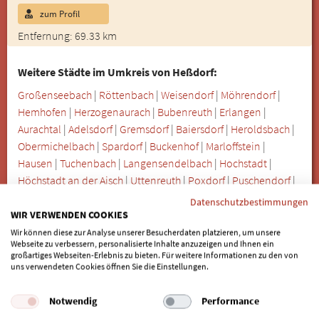
zum Profil
Entfernung: 69.33 km
Weitere Städte im Umkreis von Heßdorf:
Großenseebach
|
Röttenbach
|
Weisendorf
|
Möhrendorf
|
Hemhofen
|
Herzogenaurach
|
Bubenreuth
|
Erlangen
|
Aurachtal
|
Adelsdorf
|
Gremsdorf
|
Baiersdorf
|
Heroldsbach
|
Obermichelbach
|
Spardorf
|
Buckenhof
|
Marloffstein
|
Hausen
|
Tuchenbach
|
Langensendelbach
|
Hochstadt
|
Höchstadt an der Aisch
|
Uttenreuth
|
Poxdorf
|
Puschendorf
|
Veitsbronn
|
Lonnerstadt
|
Effeltrich
|
Hagenbüchach
Datenschutzbestimmungen
WIR VERWENDEN COOKIES
Wir können diese zur Analyse unserer Besucherdaten platzieren, um unsere
SIND SIE BEHANDLER/IN UND
Webseite zu verbessern, personalisierte Inhalte anzuzeigen und Ihnen ein
MÖCHTEN GELISTET WERDEN?
großartiges Webseiten-Erlebnis zu bieten. Für weitere Informationen zu den von
uns verwendeten Cookies öffnen Sie die Einstellungen.
Wenn auch Sie als Behandler für "Zahnimplantate für
Notwendig
Performance
Allergiker" gelistet werden möchten, freuen wir uns auf Ihre