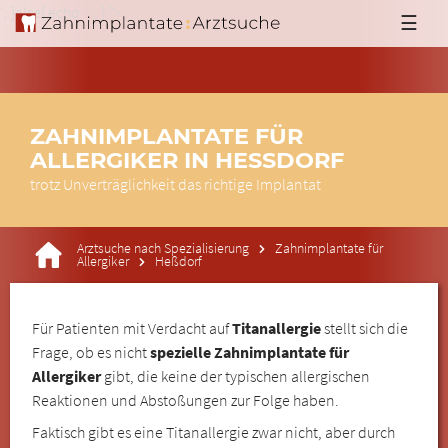
'; }else{ echo '
'; } ?>
☰
ZAHNIMPLANTATE FÜR
ALLERGIKER IN HESSDORF
trotz Unverträglichkeit das richtige Implantat
Arztsuche nach Spezialisierung
Zahnimplantate für
Allergiker
Heßdorf
Für Patienten mit Verdacht auf
Titanallergie
stellt sich die
Frage, ob es nicht
spezielle Zahnimplantate für
Allergiker
gibt, die keine der typischen allergischen
Reaktionen und Abstoßungen zur Folge haben.
Faktisch gibt es eine Titanallergie zwar nicht, aber durch