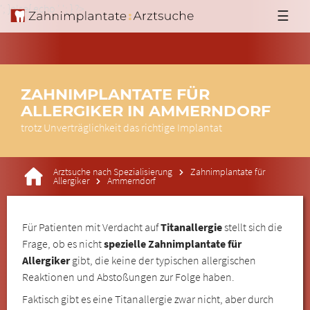
'; }else{ echo '
'; } ?>
☰
ZAHNIMPLANTATE FÜR
ALLERGIKER IN AMMERNDORF
trotz Unverträglichkeit das richtige Implantat
Arztsuche nach Spezialisierung
Zahnimplantate für
Allergiker
Ammerndorf
Für Patienten mit Verdacht auf
Titanallergie
stellt sich die
Frage, ob es nicht
spezielle Zahnimplantate für
Allergiker
gibt, die keine der typischen allergischen
Reaktionen und Abstoßungen zur Folge haben.
Faktisch gibt es eine Titanallergie zwar nicht, aber durch