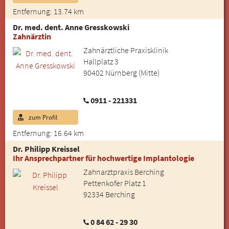
Entfernung: 13.74 km
Dr. med. dent. Anne Gresskowski
Zahnärztin
Zahnärztliche Praxisklinik
Hallplatz 3
90402 Nürnberg (Mitte)
0911 - 221331
zum Profil
Entfernung: 16.64 km
Dr. Philipp Kreissel
Ihr Ansprechpartner für hochwertige Implantologie
Zahnarztpraxis Berching
Pettenkofer Platz 1
92334 Berching
0 84 62 - 29 30