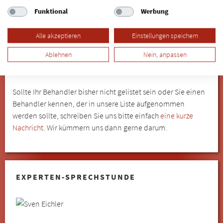
Allergiker" gelistet werden möchten, freuen wir uns auf Ihre
Funktional
Werbung
Rückmeldung.
Mehr Informationen erhalten Sie
hier.
Alle akzeptieren
Einstellungen speichern
SIND SIE PATIENT/IN UND MÖCHTEN
Ablehnen
Nein, anpassen
IHREN BEHANDLER FÜR EINE LISTUNG
EMPFEHLEN?
Sollte Ihr Behandler bisher nicht gelistet sein oder Sie einen
Behandler kennen, der in unsere Liste aufgenommen
werden sollte, schreiben Sie uns bitte einfach
eine kurze
Nachricht
. Wir kümmern uns dann gerne darum.
EXPERTEN-SPRECHSTUNDE