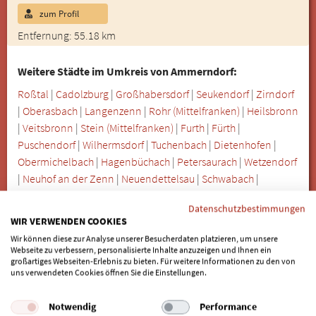
zum Profil
Entfernung: 55.18 km
Weitere Städte im Umkreis von Ammerndorf:
Roßtal
|
Cadolzburg
|
Großhabersdorf
|
Seukendorf
|
Zirndorf
|
Oberasbach
|
Langenzenn
|
Rohr (Mittelfranken)
|
Heilsbronn
|
Veitsbronn
|
Stein (Mittelfranken)
|
Furth
|
Fürth
|
Puschendorf
|
Wilhermsdorf
|
Tuchenbach
|
Dietenhofen
|
Obermichelbach
|
Hagenbüchach
|
Petersaurach
|
Wetzendorf
|
Neuhof an der Zenn
|
Neuendettelsau
|
Schwabach
|
Herzogenaurach
|
Nürnberg
|
Aurachtal
|
Emskirchen
|
Datenschutzbestimmungen
Weihenzell
WIR VERWENDEN COOKIES
Wir können diese zur Analyse unserer Besucherdaten platzieren, um unsere
SIND SIE BEHANDLER/IN UND
Webseite zu verbessern, personalisierte Inhalte anzuzeigen und Ihnen ein
großartiges Webseiten-Erlebnis zu bieten. Für weitere Informationen zu den von
MÖCHTEN GELISTET WERDEN?
uns verwendeten Cookies öffnen Sie die Einstellungen.
Wenn auch Sie als Behandler für "Zahnimplantate für
Notwendig
Performance