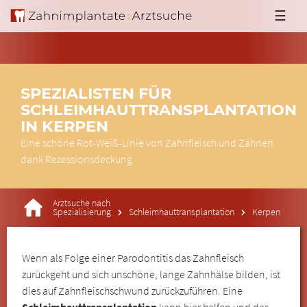
'; }else{ echo '
'; } ?>
☰
SPEZIALISTEN FÜR
SCHLEIMHAUTTRANSPLANTATION
IN KERPEN
Eine schöne Rot-Weiß-Linie von Zahnfleisch und Zähnen
dank Rezessionsdeckung
Arztsuche nach
Spezialisierung
Schleimhauttransplantation
Kerpen
Wenn als Folge einer Parodontitis das Zahnfleisch
zurückgeht und sich unschöne, lange Zahnhälse bilden, ist
dies auf Zahnfleischschwund zurückzuführen. Eine
Schleimhauttransplantation
kann hier helfen und das