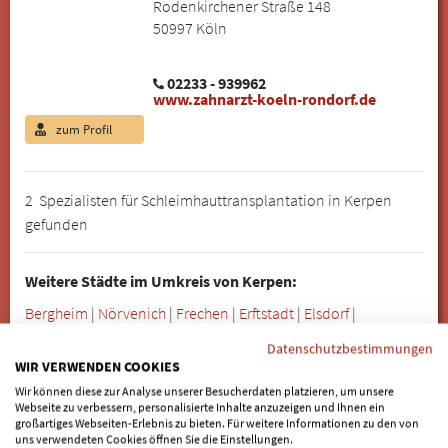
Rodenkirchener Straße 148
50997 Köln
02233 - 939962
www.zahnarzt-koeln-rondorf.de
zum Profil
2 Spezialisten für Schleimhauttransplantation in Kerpen
gefunden
Weitere Städte im Umkreis von Kerpen:
Bergheim
|
Nörvenich
|
Frechen
|
Erftstadt
|
Elsdorf
|
Merzenich
|
Hürth
|
Bedburg
|
Niederzier
|
Brühl
|
Pulheim
|
Datenschutzbestimmungen
Vettweiß
|
Düren
|
Weilerswist
|
Rommerskirchen
|
Kreuzau
|
WIR VERWENDEN COOKIES
Zülpich
|
Köln
|
Wesseling
|
Jülich
|
Titz
|
Inden
|
Langerwehe
|
Wir können diese zur Analyse unserer Besucherdaten platzieren, um unsere
Bornheim
|
Nideggen
|
Grevenbroich
|
Euskirchen
|
Webseite zu verbessern, personalisierte Inhalte anzuzeigen und Ihnen ein
großartiges Webseiten-Erlebnis zu bieten. Für weitere Informationen zu den von
Niederkassel
|
Swisttal
uns verwendeten Cookies öffnen Sie die Einstellungen.