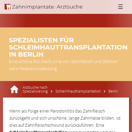
'; }else{ echo '
'; } ?>
☰
SPEZIALISTEN FÜR
SCHLEIMHAUTTRANSPLANTATION
IN BERLIN
Eine schöne Rot-Weiß-Linie von Zahnfleisch und Zähnen
dank Rezessionsdeckung
Arztsuche nach
Spezialisierung
Schleimhauttransplantation
Berlin
Wenn als Folge einer Parodontitis das Zahnfleisch
zurückgeht und sich unschöne, lange Zahnhälse bilden, ist
dies auf Zahnfleischschwund zurückzuführen. Eine
Schleimhauttransplantation
kann hier helfen und das