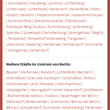
|
Kollwitzkiez
|
Kreuzberg
|
Lankwitz
|
Lichtenberg
|
Lichtenrade
|
Lichterfelde
|
Mariendorf
|
Marienfelde
|
Mitte
|
Moabit
|
Neukölln
|
Niederschöneweide
|
Niederschönhausen
|
Nollendorfkiez
|
Oberschöneweide
|
Plänterwald
|
Prenzlauer Berg
|
Rudow
|
Rummelsburg
|
Schöneberg
|
Spandau
|
Spreestadt Charlottenburg
|
Sprengelkiez
|
Steglitz
|
Tempelhof
|
Tempelhof-Schöneberg
|
Tiergarten
|
Uhlenhorst
|
Wedding
|
Weißensee
|
Wilmersdorf
|
Winsviertel
|
Wrangelkiez
|
Zehlendorf
|
Weitere Städte im Umkreis von Berlin:
Beuster
|
Weißensee
|
Biesdorf
|
Lichterfelde
|
Bandelin
|
Ahrensfelde
|
Glienicke/Nordbahn
|
Schönefeld
|
Teltow
|
Mühlenbecker Land
|
Panketal
|
Kleinmachnow
|
Hoppegarten
|
Hennigsdorf
|
Hohen Neuendorf
|
Großbeeren
|
Blankenfelde-Mahlow
|
Kladow
|
Neuenhagen bei Berlin
|
Stahnsdorf
|
Birkenwerder
|
Schöneiche
|
Bernau bei Berlin
|
Bernau
|
Schulzendorf
|
Eichwalde
|
Altlandsberg
|
Falkensee
|