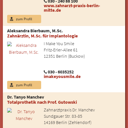
030 - 240 88 100
www.zahnarzt-praxis-berlin-
mitte.de
zum Profil
Aleksandra Bierbaum, M.Sc.
Zahnärztin, M.Sc. für Implantologie
I Make You Smile
Fritz-Erler-Allee 61
12351 Berlin (Buckow)
030 - 6035252
imakeyousmile.de
zum Profil
Dr. Tanyo Manchev
Totalprothetik nach Prof. Gutowski
Zahnarztpraxis Dr. Manchev
Sundgauer Str. 83-85
14169 Berlin (Zehlendorf)