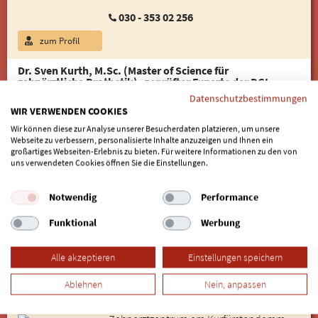
030 - 353 02 256
zum Profil
Dr. Sven Kurth, M.Sc. (Master of Science für
zahnärztliche Prothetik), geprüfter Experte der DGI
Zertifizierter Tätigkeitsschwerpunkt: Implantat-
Datenschutzbestimmungen
Chirurgie und Implantat-Zahnersatz mit Eigenlabor
WIR VERWENDEN COOKIES
Dr. Kurth & Partner
Wir können diese zur Analyse unserer Besucherdaten platzieren, um unsere
Brüderstraße 43
Webseite zu verbessern, personalisierte Inhalte anzuzeigen und Ihnen ein
großartiges Webseiten-Erlebnis zu bieten. Für weitere Informationen zu den von
13595 Berlin (Spandau)
uns verwendeten Cookies öffnen Sie die Einstellungen.
030 - 331 54 15
Notwendig
Performance
kurth-zahnarzt.de
Funktional
Werbung
Alle akzeptieren
Einstellungen speichern
zum Profil
Online-Termin
Ablehnen
Nein, anpassen
Dimitrij Dubinskij, M.Sc.
Zahnarzt