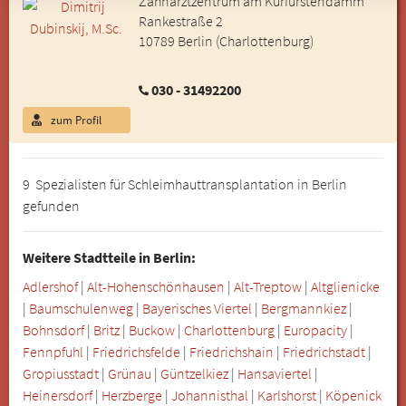
Zahnarztzentrum am Kurfürstendamm
Rankestraße 2
10789 Berlin (Charlottenburg)
030 - 31492200
zum Profil
9 Spezialisten für Schleimhauttransplantation in Berlin
gefunden
Weitere Stadtteile in Berlin:
Adlershof
|
Alt-Hohenschönhausen
|
Alt-Treptow
|
Altglienicke
|
Baumschulenweg
|
Bayerisches Viertel
|
Bergmannkiez
|
Bohnsdorf
|
Britz
|
Buckow
|
Charlottenburg
|
Europacity
|
Fennpfuhl
|
Friedrichsfelde
|
Friedrichshain
|
Friedrichstadt
|
Gropiusstadt
|
Grünau
|
Güntzelkiez
|
Hansaviertel
|
Heinersdorf
|
Herzberge
|
Johannisthal
|
Karlshorst
|
Köpenick