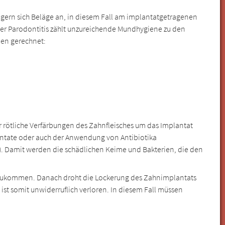
 lagern sich Beläge an, in diesem Fall am implantatgetragenen
er Parodontitis zählt unzureichende Mundhygiene zu den
den gerechnet:
 rötliche Verfärbungen des Zahnfleisches um das Implantat
lantate oder auch der Anwendung von Antibiotika
e). Damit werden die schädlichen Keime und Bakterien, die den
zukommen. Danach droht die Lockerung des Zahnimplantats
t somit unwiderruflich verloren. In diesem Fall müssen