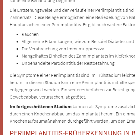
sollte eine Behandlung beginnen.
Die Entstehungsweise und der Verlauf einer Periimplantitis sind
Zahnersatz. Diese Beläge ermöglichen eine Besiedelung von Ba
Hauptursachen einer Periimplantitis. Es gibt auch weitere Fakt
Rauchen
Allgemeine Erkrankungen, wie zum Beispiel Diabetes un
Die Verabreichung von Immunsuppressiva
Mangelhaftes Einheilen des Zahnimplantats im Kieferkn
Unbehandelte Parodontitis der Restbezahnung
Die Symptome einer Periimplantitis sind im Frühstadium leich
herum. In diesem Stadion kann eine Periimplantitis mithilfe s
entgegengewirkt werden. Ein weiteres Verfahren zur Beseitigung
Gewebeabbau verursachen, abgetötet.
Im fortgeschrittenen Stadium
können als Symptome zusätzlic
durch einen Knochenabbau um das Implantat herum. Ein einmal a
Knochenaufbaumaßnahmen durchgeführt werden, um den Erhalt
PERIIMPLANTITIS-FRÜHERKENNUNG IN 