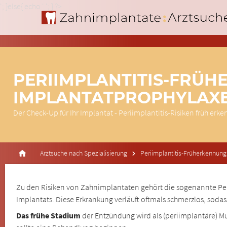
'; }else{ echo '
'; } ?>
PERIIMPLANTITIS-FRÜH
IMPLANTATPROPHYLAX
Der Check-Up für Ihr Implantat - Periimplantitis-Risiken früh erk
Arztsuche nach Spezialisierung
Periimplantitis-Früherkennung
Zu den Risiken von Zahnimplantaten gehört die sogenannte Peri
Implantats. Diese Erkrankung verläuft oftmals schmerzlos, soda
Das frühe Stadium
der Entzündung wird als (periimplantäre) 