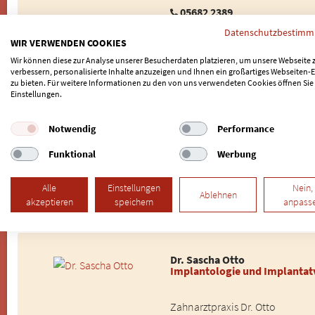
05682 2389
www.ihr-zahnarzt-borken.de
Datenschutzbestim
WIR VERWENDEN COOKIES
Wir können diese zur Analyse unserer Besucherdaten platzieren, um unsere Webseite 
verbessern, personalisierte Inhalte anzuzeigen und Ihnen ein großartiges Webseiten-E
Effrosyni Svarna
zu bieten. Für weitere Informationen zu den von uns verwendeten Cookies öffnen Sie
Hochwertige Zahnimplantate
Einstellungen.
Zahnarztpraxis Dr. Otto
Notwendig
Performance
Bobenhäuser Weg 15
34582 Borken (Hessen)
Funktional
Werbung
Alle
Einstellungen
Nein,
05682 2389
Ablehnen
akzeptieren
speichern
anpass
www.ihr-zahnarzt-borken.de
Dr. Sascha Otto
Implantologie und Implanta
Zahnarztpraxis Dr. Otto