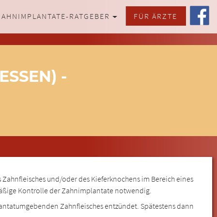
ZAHNIMPLANTATE-RATGEBER
FÜR ÄRZTE
SSEN) -
 Zahnfleisches und/oder des Kieferknochens im Bereich eines
elmäßige Kontrolle der Zahnimplantate notwendig.
mplantatumgebenden Zahnfleisches entzündet. Spätestens dann