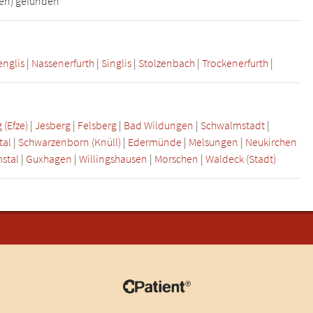
sen) gefunden
englis
|
Nassenerfurth
|
Singlis
|
Stolzenbach
|
Trockenerfurth
|
(Efze)
|
Jesberg
|
Felsberg
|
Bad Wildungen
|
Schwalmstadt
|
tal
|
Schwarzenborn (Knüll)
|
Edermünde
|
Melsungen
|
Neukirchen
stal
|
Guxhagen
|
Willingshausen
|
Morschen
|
Waldeck (Stadt)