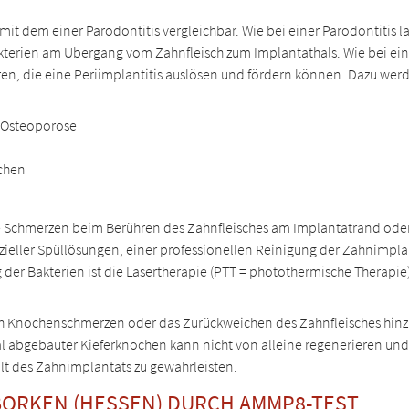
 mit dem einer Parodontitis vergleichbar. Wie bei einer Parodontitis
kterien am Übergang vom Zahnfleisch zum Implantathals. Wie bei ein
oren, die eine Periimplantitis auslösen und fördern können. Dazu wer
d Osteoporose
ochen
te Schmerzen beim Berühren des Zahnfleisches am Implantatrand oder
pezieller Spüllösungen, einer professionellen Reinigung der Zahnimp
 der Bakterien ist die Lasertherapie (PTT = photothermische Therapi
h Knochenschmerzen oder das Zurückweichen des Zahnfleisches hin
bgebauter Kieferknochen kann nicht von alleine regenerieren und is
 des Zahnimplantats zu gewährleisten.
BORKEN (HESSEN) DURCH AMMP8-TEST