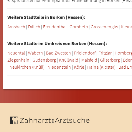
6 Spezialisten für Periimplantitis-Früherkennung in Borken (Hes
Weitere Stadtteile in Borken (Hessen):
Arnsbach
|
Dillich
|
Freudenthal
|
Gombeth
|
Grossenenglis
|
Klein
Weitere Städte im Umkreis von Borken (Hessen):
Neuental
|
Wabern
|
Bad Zwesten
|
Frielendorf
|
Fritzlar
|
Homberg 
Ziegenhain
|
Gudensberg
|
Knüllwald
|
Malsfeld
|
Gilserberg
|
Eder
|
Neukirchen (Knüll)
|
Niedenstein
|
Körle
|
Haina (Kloster)
|
Bad Em