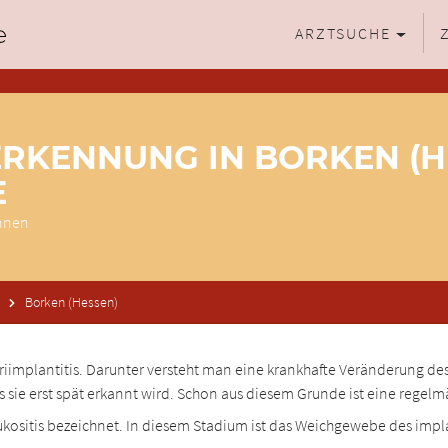
ARZTSUCHE
ERKENNUNG IN BORKEN (HE
E
ennen
Borken (Hessen)
implantitis. Darunter versteht man eine krankhafte Veränderung des
ss sie erst spät erkannt wird. Schon aus diesem Grunde ist eine reg
Mukositis bezeichnet. In diesem Stadium ist das Weichgewebe des i