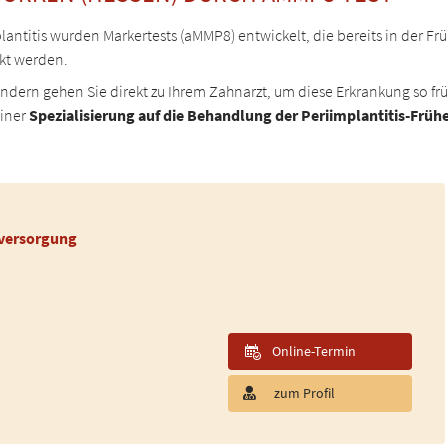
itis wurden Markertests (aMMP8) entwickelt, die bereits in der Früh
kt werden.
sondern gehen Sie direkt zu Ihrem Zahnarzt, um diese Erkrankung so f
einer
Spezialisierung auf die Behandlung der Periimplantitis-Frü
tversorgung
Online-Termin
zum Profil