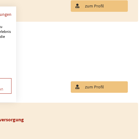
zum Profil
mungen
zu
rlebnis
 die
zum Profil
en
tversorgung