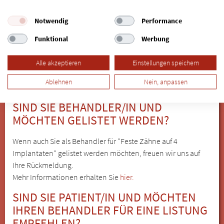
Seukendorf
|
Tuchenbach
|
Veitsbronn
|
Emskirchen
|
Ammerndorf
|
Obermichelbach
|
Aurachtal
|
Großhabersdorf
|
Notwendig
Performance
Herzogenaurach
|
Neuhof an der Zenn
|
Roßtal
|
Zirndorf
|
Funktional
Werbung
Dietenhofen
|
Fürth
|
Furth
|
Oberasbach
|
Weisendorf
|
Trautskirchen
|
Neustadt an der Aisch
|
Diespeck
|
Alle akzeptieren
Einstellungen speichern
Großenseebach
|
Gerhardshofen
|
Heßdorf
|
Heilsbronn
|
Dachsbach
Ablehnen
Nein, anpassen
SIND SIE BEHANDLER/IN UND
MÖCHTEN GELISTET WERDEN?
Wenn auch Sie als Behandler für "Feste Zähne auf 4
Implantaten" gelistet werden möchten, freuen wir uns auf
Ihre Rückmeldung.
Mehr Informationen erhalten Sie
hier.
SIND SIE PATIENT/IN UND MÖCHTEN
IHREN BEHANDLER FÜR EINE LISTUNG
EMPFEHLEN?