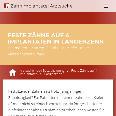
'; }else{ echo '
'; } ?>
☰
FESTE ZÄHNE AUF 4
IMPLANTATEN IN LANGENZENN
Das moderne Konzept für zahnlose Kiefer - ohne
Kieferknochenaufbau
Arztsuche nach Spezialisierung
Feste Zähne auf 4
Implantaten
Langenzenn
Festsitzender Zahnersatz trotz (langjähriger)
Zahnlosigkeit? Für Patienten mit einem zahnlosen Kiefer
oftmals nicht so einfach vorstellbar, da fortgeschrittener
Kieferknochenabbau zusätzlich zu erheblichen Kosten für
Knochenaufbau führen kann.