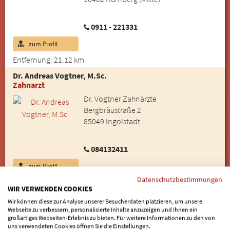
0911 - 221331
zum Profil
Entfernung: 21.12 km
Dr. Andreas Vogtner, M.Sc.
Zahnarzt
Dr. Vogtner Zahnärzte
Bergbräustraße 2
85049 Ingolstadt
084132411
zum Profil
Datenschutzbestimmungen
Entfernung: 92.95 km
WIR VERWENDEN COOKIES
Wir können diese zur Analyse unserer Besucherdaten platzieren, um unsere
Weitere Städte im Umkreis von Langenzenn:
Webseite zu verbessern, personalisierte Inhalte anzuzeigen und Ihnen ein
großartiges Webseiten-Erlebnis zu bieten. Für weitere Informationen zu den von
Puschendorf
|
Hagenbüchach
|
Wilhermsdorf
|
Cadolzburg
|
uns verwendeten Cookies öffnen Sie die Einstellungen.