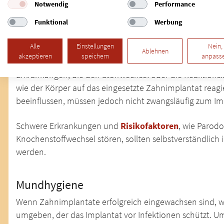
Notwendig
Performance
eingesetzten Zahnimplantaten zu verankern. Dazu zählt be
Funktional
Werbung
Comfort®, genauso wie
Mini-Implantate
, die eine lang
Alle
Einstellungen
Nein,
Ablehnen
Gesundheit des Patienten
akzeptieren
speichern
anpass
Erkrankungen, die den Stoffwechsel oder die Reaktionsla
wie der Körper auf das eingesetzte Zahnimplantat reagi
beeinflussen, müssen jedoch nicht zwangsläufig zum Imp
Schwere Erkrankungen und
Risikofaktoren
, wie Parod
Knochenstoffwechsel stören, sollten selbstverständlich
werden.
Mundhygiene
Wenn Zahnimplantate erfolgreich eingewachsen sind, we
umgeben, der das Implantat vor Infektionen schützt. Um 