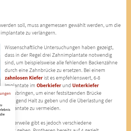
t werden soll, muss angemessen gewählt werden, um die
nimplantate zu verlängern.
Wissenschaftliche Untersuchungen haben gezeigt,
dass in der Regel drei Zahnimplantate notwendig
sind, um beispielsweise alle fehlenden Backenzähne
durch eine Zahnbrücke zu ersetzen. Bei einem
zahnlosen Kiefer
ist es empfehlenswert, 6-8
Implantate im
Oberkiefer
und
Unterkiefer
einzubringen, um einer festsitzenden Brücke
mungen
genügend Halt zu geben und die Überlastung der
zu
Implantate zu vermeiden.
rlebnis
 die
Mittlerweile gibt es jedoch verschiedene
chkeit geben, Prothesen bereits auf 4 gezielt