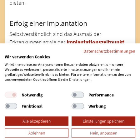
bieten.
Erfolg einer Implantation
Selbstverständlich sind das Ausmaß der
Erkrankungen sowie der
Implantationszeitpunkt
für den Erfolg der Implantatversorgung
Datenschutzbestimmungen
Wir verwenden Cookies
entscheidend und müssen in jedem individuellen
Wir können diese zur Analyse unserer Besucherdaten platzieren, um unsere
Fall neu beurteilt werden. Wie der exakte
Webseite zu verbessern, personalisierte Inhalte anzuzeigen und Ihnen ein
Behandlungsverlauf und wann der richtige Moment
großartiges Webseiten-Erlebnis zu bieten. Für weitere Informationen zu den von
uns verwendeten Cookies öffnen Sie die Einstellungen.
für eine Implantation ist (
Sofortimplantation
,
Spätimplantation
), ergibt sich aus der Betrachtung
Notwendig
Performance
aller Faktoren.
Funktional
Werbung
Auf jeden Fall muss – falls vorhanden – eine
Alle akzeptieren
Einstellungen speichern
vorliegende Parodontitis vollständig abheilen, bevor
das Einbringen der Implantate in Angriff genommen
Ablehnen
Nein, anpassen
werden kann. Anschließend wird Ihr Zahnarzt die