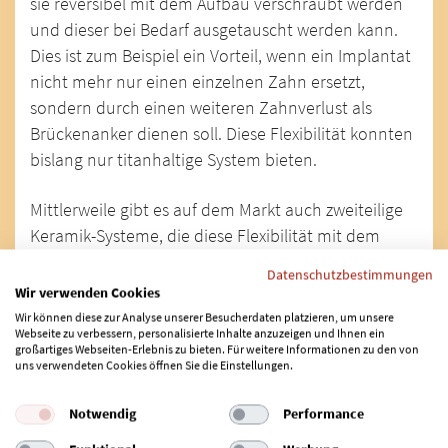
sie reversibel mit dem Aufbau verschraubt werden
und dieser bei Bedarf ausgetauscht werden kann.
Dies ist zum Beispiel ein Vorteil, wenn ein Implantat
nicht mehr nur einen einzelnen Zahn ersetzt,
sondern durch einen weiteren Zahnverlust als
Brückenanker dienen soll. Diese Flexibilität konnten
bislang nur titanhaltige System bieten.
Mittlerweile gibt es auf dem Markt auch zweiteilige
Keramik-Systeme, die diese Flexibilität mit dem
biokompatiblen, keramischen Material vereinen,
Datenschutzbestimmungen
ohne die Stabilität zu mindern. Lassen Sie sich
Wir verwenden Cookies
hierzu von Ihrem Zahnarzt beraten.
Wir können diese zur Analyse unserer Besucherdaten platzieren, um unsere
Webseite zu verbessern, personalisierte Inhalte anzuzeigen und Ihnen ein
großartiges Webseiten-Erlebnis zu bieten. Für weitere Informationen zu den von
uns verwendeten Cookies öffnen Sie die Einstellungen.
Vorteile von Keramikimplantaten
Die Versorgung mit Zahnimplantaten aus Keramik
Notwendig
Performance
bietet im Vergleich zu herkömmlichen Titan-