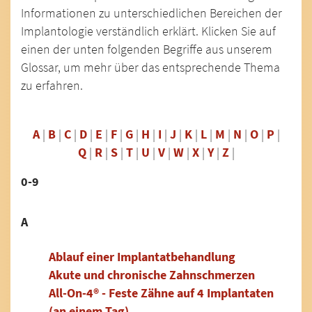
Informationen zu unterschiedlichen Bereichen der
Implantologie verständlich erklärt. Klicken Sie auf
einen der unten folgenden Begriffe aus unserem
Glossar, um mehr über das entsprechende Thema
zu erfahren.
A
|
B
|
C
|
D
|
E
|
F
|
G
|
H
|
I
|
J
|
K
|
L
|
M
|
N
|
O
|
P
|
Q
|
R
|
S
|
T
|
U
|
V
|
W
|
X
|
Y
|
Z
|
0-9
A
Ablauf einer Implantatbehandlung
Akute und chronische Zahnschmerzen
All-On-4® - Feste Zähne auf 4 Implantaten
(an einem Tag)