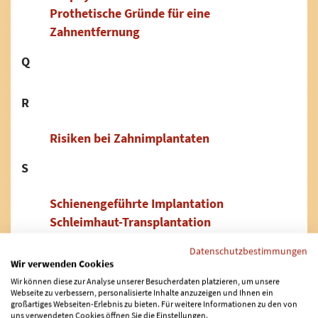
Prothetische Gründe für eine
Zahnentfernung
Q
R
Risiken bei Zahnimplantaten
S
Schienengeführte Implantation
Schleimhaut-Transplantation
Schraubenlose Zahnimplantate
Datenschutzbestimmungen
Sinuslift
Wir verwenden Cookies
Sofort belastbare Zahnimplantate
Wir können diese zur Analyse unserer Besucherdaten platzieren, um unsere
Webseite zu verbessern, personalisierte Inhalte anzuzeigen und Ihnen ein
Suprakonstruktion
großartiges Webseiten-Erlebnis zu bieten. Für weitere Informationen zu den von
uns verwendeten Cookies öffnen Sie die Einstellungen.