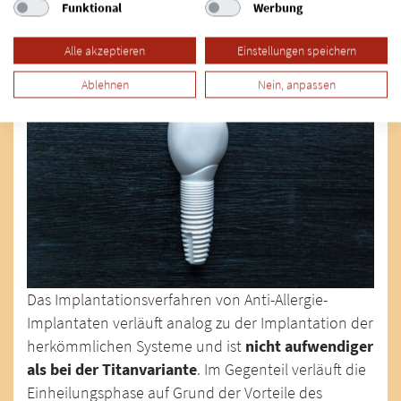
Funktional
Werbung
Ist das Einsetzen von Anti-Allergie-
Implantaten aufwendiger?
Alle akzeptieren
Einstellungen speichern
Ablehnen
Nein, anpassen
Das Implantationsverfahren von Anti-Allergie-
Implantaten verläuft analog zu der Implantation der
herkömmlichen Systeme und ist
nicht aufwendiger
als bei der Titanvariante
. Im Gegenteil verläuft die
Einheilungsphase auf Grund der Vorteile des