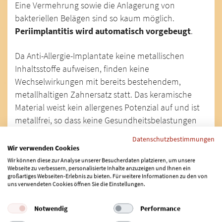
Eine Vermehrung sowie die Anlagerung von
bakteriellen Belägen sind so kaum möglich.
Periimplantitis wird automatisch vorgebeugt
.
Da Anti-Allergie-Implantate keine metallischen
Inhaltsstoffe aufweisen, finden keine
Wechselwirkungen mit bereits bestehendem,
metallhaltigen Zahnersatz statt. Das keramische
Material weist kein allergenes Potenzial auf und ist
metallfrei, so dass keine Gesundheitsbelastungen
bestehen. Durch das Einsetzen von Anti-Allergie
Datenschutzbestimmungen
Zahnimplantaten kann eine langfristige
Wir verwenden Cookies
Gesunderhaltung des gesamten Organismus
Wir können diese zur Analyse unserer Besucherdaten platzieren, um unsere
Webseite zu verbessern, personalisierte Inhalte anzuzeigen und Ihnen ein
sichergestellt werden. Zudem ist die Keramik
großartiges Webseiten-Erlebnis zu bieten. Für weitere Informationen zu den von
gegenüber Temperaturschwankungen
uns verwendeten Cookies öffnen Sie die Einstellungen.
unempfindlich.
Notwendig
Performance