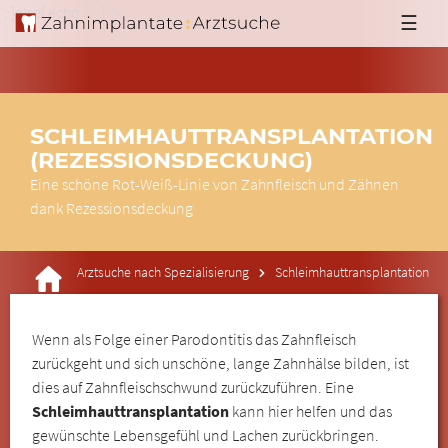
'; }else{ echo '
'; } ?>
☰
SCHLEIMHAUTTRANSPLANTATION
(REZESSIONSDECKUNG)
Eine schöne Rot-Weiß-Linie von Zahnfleisch und Zähnen
dank Rezessionsdeckung
Arztsuche nach Spezialisierung
Schleimhauttransplantation
Wenn als Folge einer Parodontitis das Zahnfleisch
zurückgeht und sich unschöne, lange Zahnhälse bilden, ist
dies auf Zahnfleischschwund zurückzuführen. Eine
Schleimhauttransplantation
kann hier helfen und das
gewünschte Lebensgefühl und Lachen zurückbringen.