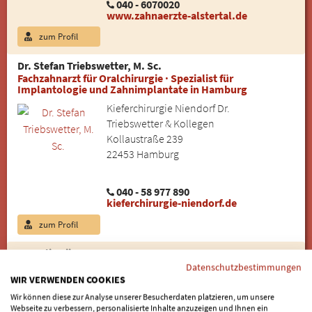
040 - 6070020
www.zahnaerzte-alstertal.de
zum Profil
Dr. Stefan Triebswetter, M. Sc.
Fachzahnarzt für Oralchirurgie · Spezialist für
Implantologie und Zahnimplantate in Hamburg
Kieferchirurgie Niendorf Dr.
Triebswetter & Kollegen
Kollaustraße 239
22453 Hamburg
040 - 58 977 890
kieferchirurgie-niendorf.de
zum Profil
Dr. Julie Tjin
Implantologie, Chirurgie Funktionsdiagnostik
Datenschutzbestimmungen
WIR VERWENDEN COOKIES
Zahnarztpraxis Dr. Tjin
Wir können diese zur Analyse unserer Besucherdaten platzieren, um unsere
Godeffroystraße 48
Webseite zu verbessern, personalisierte Inhalte anzuzeigen und Ihnen ein