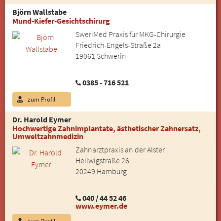
Björn Wallstabe
Mund-Kiefer-Gesichtschirurg
SweriMed Praxis für MKG-Chirurgie
Friedrich-Engels-Straße 2a
19061 Schwerin
0385 - 716 521
zum Profil
Dr. Harold Eymer
Hochwertige Zahnimplantate, ästhetischer Zahnersatz,
Umweltzahnmedizin
Zahnarztpraxis an der Alster
Heilwigstraße 26
20249 Hamburg
040 / 44 52 46
www.eymer.de
zum Profil