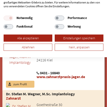
22587 Hamburg
großartiges Webseiten-Erlebnis zu bieten. Für weitere Informationen zu den von
uns verwendeten Cookies öffnen Sie die Einstellungen.
040 - 86 69 38 89
www.zahnarztpraxis-dr-tjin.de
Notwendig
Performance
zum Profil
Funktional
Werbung
Dr. Hans-Dieter Jager, MOM in Implantology
Alle akzeptieren
Einstellungen speichern
3D-Röntgen, hochwertige Zahnimplantate,
Knochenaufbau
Ablehnen
Nein, anpassen
Zahnarztpraxis Dr. Jager
Kronshagener Weg 26
24116 Kiel
0431 - 16840
www.zahnarztpraxis-jager.de
zum Profil
Dr. Stefan M. Wegner, M.Sc. Implantology
Zahnarzt
Goethestraße 30