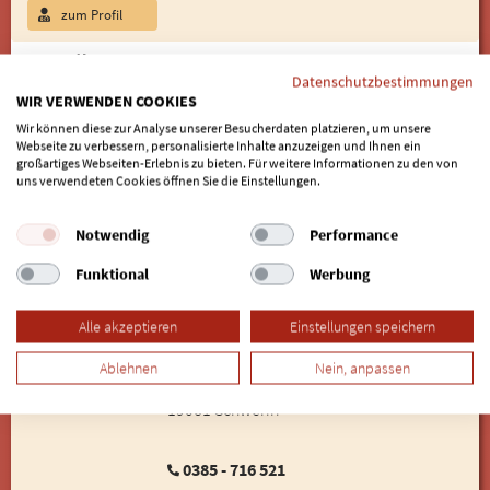
zum Profil
Kenneth Krug
Professionelle Implantologie, CMD-Therapie
Datenschutzbestimmungen
WIR VERWENDEN COOKIES
Zahnarztpraxis Kenneth Krug
Wir können diese zur Analyse unserer Besucherdaten platzieren, um unsere
Dorothea-Schneider-Str. 14
Webseite zu verbessern, personalisierte Inhalte anzuzeigen und Ihnen ein
14480 Potsdam
großartiges Webseiten-Erlebnis zu bieten. Für weitere Informationen zu den von
uns verwendeten Cookies öffnen Sie die Einstellungen.
0331 - 62 54 54
www.zahnarzt-potsdam-drewitz.de
Notwendig
Performance
zum Profil
Online-Termin
Funktional
Werbung
Björn Wallstabe
Alle akzeptieren
Einstellungen speichern
Mund-Kiefer-Gesichtschirurg
SweriMed Praxis für MKG-Chirurgie
Ablehnen
Nein, anpassen
Friedrich-Engels-Straße 2a
19061 Schwerin
0385 - 716 521