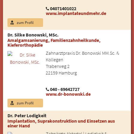
04071401022
www.implantateundmehr.de
zum Profil
Dr. Silke Bonowski, MSc.
Amalgamsanierung, Familienzahnheilkunde,
Kieferorthopädie
Zahnarztpraxis Dr. Bonowski MM.Sc. &
Kollegen
Traberweg 2
22159 Hamburg
040 - 69642727
www.dr-bonowski.de
zum Profil
Dr. Peter Lodigkeit
Implantation, Suprakonstruktion und Einsetzen aus
einer Hand
Zahnärzte Alstertal | Lodigkeit &