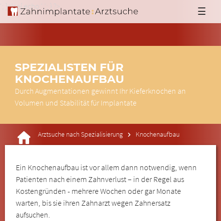
'; }else{ echo '
'; } ?>
☰
SPEZIALISTEN FÜR
KNOCHENAUFBAU
Durch Augmentationen gewinnt Ihr Kieferknochen an
Volumen und Stabilität für Implantate
Arztsuche nach Spezialisierung
Knochenaufbau
Ein Knochenaufbau ist vor allem dann notwendig, wenn
Patienten nach einem Zahnverlust – in der Regel aus
Kostengründen - mehrere Wochen oder gar Monate
warten, bis sie ihren Zahnarzt wegen Zahnersatz
aufsuchen.