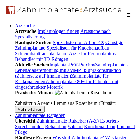
☰
Arztsuche
Arztsuche
Implantologen finden
Arztsuche nach
Spezialisierung
Häufigste Suchen
Spezialisten für All-on-4®
Günstige
Zahnimplantate
Spezialisten für Knochenaufbau
Schleimhauttransplantation
Ärzte für Periimplantitis
Behandler mit 3D-Röntgen
Aktuelle Suchen
Implantat-Prüf-Praxis®
Zahnimplantate -
Lebensdauererhöhung mit aMMP-8
Suprakonstruktion
(Zahnersatz auf Implantaten)
Zahnimplantate für
Risikopatienten
Zahnimplantate 80+ für Patienten mit
eingeschränkter Motorik
Praxis des Monats
Zahnärztin Artemis Lemm aus Rosenheim (Fürstätt)
Mehr erfahren
Zahnimplantate-Ratgeber
Übersicht
Zahnimplantate Ratgeber (A-Z)
Experten-
Sprechstunden
Behandlungsablauf
Knochenaufbau
Implantat
Pflege
Häufigste Fragen
Was sind Zahnimplantate?
Was kosten