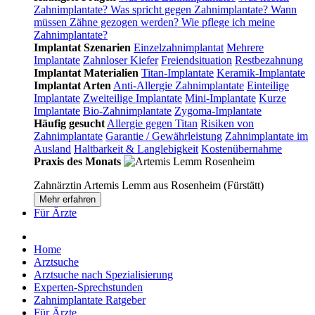
Zahnimplantate?
Was spricht gegen Zahnimplantate?
Wann
müssen Zähne gezogen werden?
Wie pflege ich meine
Zahnimplantate?
Implantat Szenarien
Einzelzahnimplantat
Mehrere
Implantate
Zahnloser Kiefer
Freiendsituation
Restbezahnung
Implantat Materialien
Titan-Implantate
Keramik-Implantate
Implantat Arten
Anti-Allergie Zahnimplantate
Einteilige
Implantate
Zweiteilige Implantate
Mini-Implantate
Kurze
Implantate
Bio-Zahnimplantate
Zygoma-Implantate
Häufig gesucht
Allergie gegen Titan
Risiken von
Zahnimplantate
Garantie / Gewährleistung
Zahnimplantate im
Ausland
Haltbarkeit & Langlebigkeit
Kostenübernahme
Praxis des Monats
Zahnärztin Artemis Lemm aus Rosenheim (Fürstätt)
Mehr erfahren
Für Ärzte
Home
Arztsuche
Arztsuche nach Spezialisierung
Experten-Sprechstunden
Zahnimplantate Ratgeber
Für Ärzte