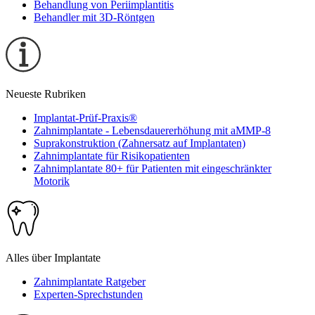
Behandlung von Periimplantitis
Behandler mit 3D-Röntgen
Neueste Rubriken
Implantat-Prüf-Praxis®
Zahnimplantate - Lebensdauererhöhung mit aMMP-8
Suprakonstruktion (Zahnersatz auf Implantaten)
Zahnimplantate für Risikopatienten
Zahnimplantate 80+ für Patienten mit eingeschränkter
Motorik
Alles über Implantate
Zahnimplantate Ratgeber
Experten-Sprechstunden