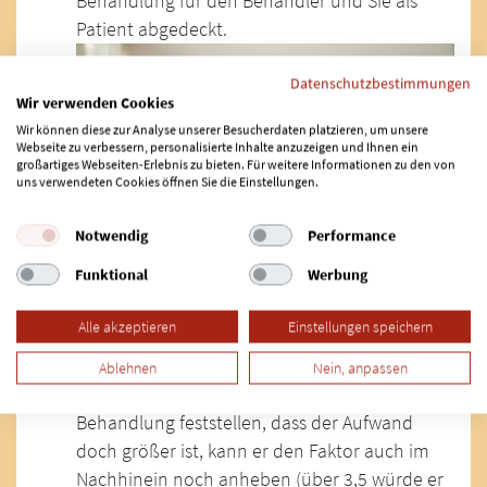
Behandlung für den Behandler und Sie als
Patient abgedeckt.
Datenschutzbestimmungen
Wir verwenden Cookies
Wir können diese zur Analyse unserer Besucherdaten platzieren, um unsere
Webseite zu verbessern, personalisierte Inhalte anzuzeigen und Ihnen ein
großartiges Webseiten-Erlebnis zu bieten. Für weitere Informationen zu den von
uns verwendeten Cookies öffnen Sie die Einstellungen.
Notwendig
Performance
Funktional
Werbung
Gut zu wissen:
Grundsätzlich geben die
Alle akzeptieren
Einstellungen speichern
Behandler die erwartete Schwierigkeit der
Therapie in Steigerungsfaktoren wie 2,3 oder
Ablehnen
Nein, anpassen
3,5 an. Sollte ein Behandler während der
Behandlung feststellen, dass der Aufwand
doch größer ist, kann er den Faktor auch im
Nachhinein noch anheben (über 3,5 würde er