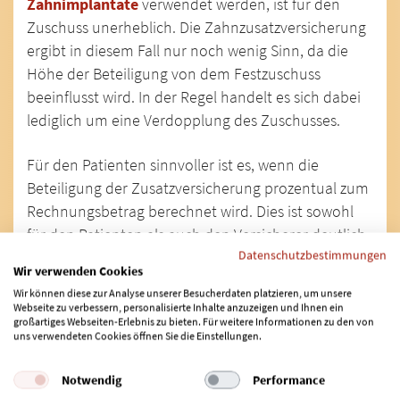
Zahnimplantate
verwendet werden, ist für den
Zuschuss unerheblich. Die Zahnzusatzversicherung
ergibt in diesem Fall nur noch wenig Sinn, da die
Höhe der Beteiligung von dem Festzuschuss
beeinflusst wird. In der Regel handelt es sich dabei
lediglich um eine Verdopplung des Zuschusses.
Für den Patienten sinnvoller ist es, wenn die
Beteiligung der Zusatzversicherung prozentual zum
Rechnungsbetrag berechnet wird. Dies ist sowohl
für den Patienten als auch den Versicherer deutlich
Datenschutzbestimmungen
transparenter, da beiden Seiten bereits vorab eine
Wir verwenden Cookies
sichere Kalkulation der Kosten vorliegt. Die
Wir können diese zur Analyse unserer Besucherdaten platzieren, um unsere
tatsächliche Höhe der Leistung wird vom gewählten
Webseite zu verbessern, personalisierte Inhalte anzuzeigen und Ihnen ein
großartiges Webseiten-Erlebnis zu bieten. Für weitere Informationen zu den von
Tarif und der Beitragssumme festgelegt und kommt
uns verwendeten Cookies öffnen Sie die Einstellungen.
zusätzlich zu dem Festzuschuss der Krankenkasse
hinzu.
Notwendig
Performance