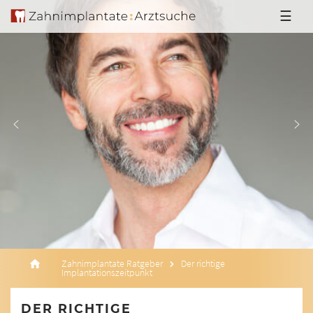
☰
Zahnimplantate Ratgeber
Der richtige
Implantationszeitpunkt
DER RICHTIGE