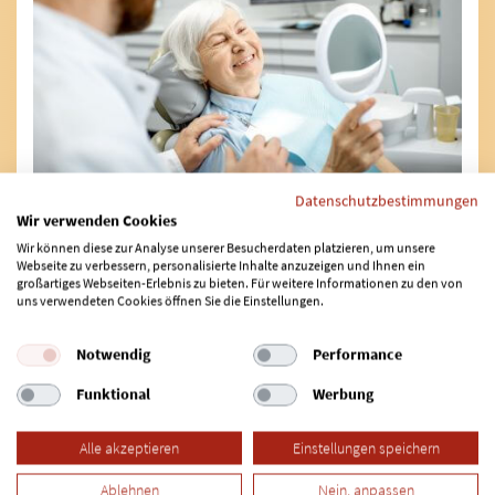
Datenschutzbestimmungen
Um den richtigen Implantationszeitpunkt zu finden,
Wir verwenden Cookies
ist eine umfassende Diagnostik besonders wichtig.
Wir können diese zur Analyse unserer Besucherdaten platzieren, um unsere
Webseite zu verbessern, personalisierte Inhalte anzuzeigen und Ihnen ein
Mittels Röntgendiagnostik werden
großartiges Webseiten-Erlebnis zu bieten. Für weitere Informationen zu den von
uns verwendeten Cookies öffnen Sie die Einstellungen.
zweidimensionale Aufnahmen des Kiefers
angefertigt. Zudem verwenden viele Zahnärzte
Notwendig
Performance
auch die dreidimensionale Röntgentechnik (DVT),
um schwierige Situationen oder den richtigen
Funktional
Werbung
Implantationszeitpunkt genauer festlegen zu
können. Erfahren Sie mehr zum Thema:
Diagnostik
Alle akzeptieren
Einstellungen speichern
für Zahnimplantate
.
Ablehnen
Nein, anpassen