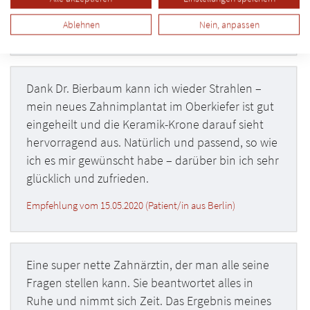
alles super.
Ablehnen
Nein, anpassen
Empfehlung vom 28.10.2020 (Patient/in aus Berlin)
Dank Dr. Bierbaum kann ich wieder Strahlen –
mein neues Zahnimplantat im Oberkiefer ist gut
eingeheilt und die Keramik-Krone darauf sieht
hervorragend aus. Natürlich und passend, so wie
ich es mir gewünscht habe – darüber bin ich sehr
glücklich und zufrieden.
Empfehlung vom 15.05.2020 (Patient/in aus Berlin)
Eine super nette Zahnärztin, der man alle seine
Fragen stellen kann. Sie beantwortet alles in
Ruhe und nimmt sich Zeit. Das Ergebnis meines