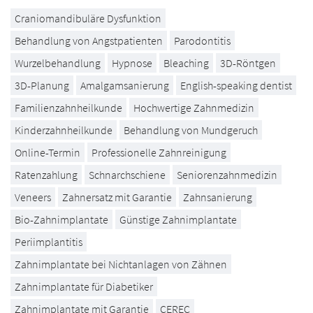
Craniomandibuläre Dysfunktion
Behandlung von Angstpatienten
Parodontitis
Wurzelbehandlung
Hypnose
Bleaching
3D-Röntgen
3D-Planung
Amalgamsanierung
English-speaking dentist
Familienzahnheilkunde
Hochwertige Zahnmedizin
Kinderzahnheilkunde
Behandlung von Mundgeruch
Online-Termin
Professionelle Zahnreinigung
Ratenzahlung
Schnarchschiene
Seniorenzahnmedizin
Veneers
Zahnersatz mit Garantie
Zahnsanierung
Bio-Zahnimplantate
Günstige Zahnimplantate
Periimplantitis
Zahnimplantate bei Nichtanlagen von Zähnen
Zahnimplantate für Diabetiker
Zahnimplantate mit Garantie
CEREC