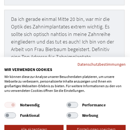
Da ich gerade einmal Mitte 20 bin, war mir die
Optik des Zahnimplantates extrem wichtig. Es
sollte sich optisch nahtlos in meine Zahnreihe
eingliedern und das tut es auch! Ich bin von der
Arbeit von Frau Bierbaum begeistert. Definitiv
eine Top Adresse für Zahnimplantate.
Datenschutzbestimmungen
Empfehlung vom 28.02.2021 (Patient/in aus Berlin)
WIR VERWENDEN COOKIES
Wir können diese zur Analyse unserer Besucherdaten platzieren, um unsere
Webseite zu verbessern, personalisierte Inhalte anzuzeigen und Ihnen ein
großartiges Webseiten-Erlebnis zu bieten. Für weitere Informationen zu den von
uns verwendeten Cookies öffnen Sie die Einstellungen.
Frau Bierbaum hat mir ein Zahnimplantat
eingesetzt, ich bin mehr als zufrieden bei ihr in
Notwendig
Performance
der Praxis. Ich hatte bei dem Eingriff etwas Angst,
Funktional
Werbung
sie hat mir während der Behandlung dann Schritt
für Schritt alles erklärt und mich beruhigt, es lief
Alle akzeptieren
Einstellungen speichern