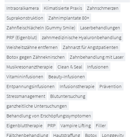
Intraoralkamera
Klimatisierte Praxis
Zahnschmerzen
Suprakonstruktion
Zahnimplantate 80+
Zahnfleischlächeln (Gummy Smile)
Laserbehandlungen
PRF (Eigenblut)
zahnmedizinische Hyaluronbehandlung
Weisheitszähne entfernen
Zahnarzt für Angstpatienten
Botox gegen Zähneknirschen
Zahnbehandlung mit Laser
Musikresonanztherapie
Clean & Seal
Infusionen
Vitamininfusionen
Beauty-Infusionen
Entpannungsinfusionen
Infusionstherapie
Prävention
Stressmanagement
Blutuntersuchung
ganzheitliche Untersuchungen
Behandlung von Erschöpfungssymptomen
Eigenbluttherapie
PRP
Vampire Lifting
Filler
Fältchenbehandlung
Hautstraffung
Botox
Longgevity