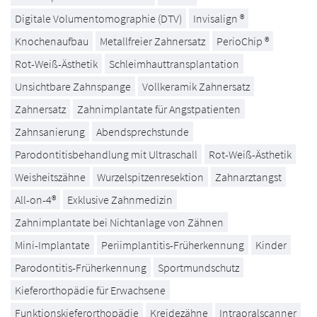
Digitale Volumentomographie (DTV)
Invisalign ®
Knochenaufbau
Metallfreier Zahnersatz
PerioChip ®
Rot-Weiß-Ästhetik
Schleimhauttransplantation
Unsichtbare Zahnspange
Vollkeramik Zahnersatz
Zahnersatz
Zahnimplantate für Angstpatienten
Zahnsanierung
Abendsprechstunde
Parodontitisbehandlung mit Ultraschall
Rot-Weiß-Ästhetik
Weisheitszähne
Wurzelspitzenresektion
Zahnarztangst
All-on-4®
Exklusive Zahnmedizin
Zahnimplantate bei Nichtanlage von Zähnen
Mini-Implantate
Periimplantitis-Früherkennung
Kinder
Parodontitis-Früherkennung
Sportmundschutz
Kieferorthopädie für Erwachsene
Funktionskieferorthopädie
Kreidezähne
Intraoralscanner