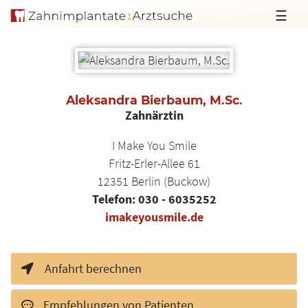
☰
Aleksandra Bierbaum, M.Sc.
Zahnärztin
I Make You Smile
Fritz-Erler-Allee 61
12351
Berlin (Buckow)
Telefon:
030 - 6035252
imakeyousmile.de
Anfahrt berechnen
Empfehlungen von Patienten